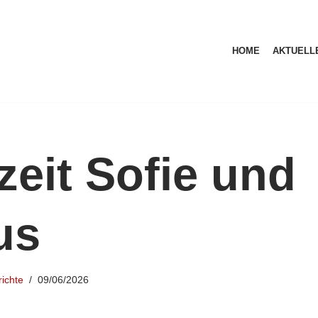
HOME
AKTUELL
eit Sofie und
us
ichte
09/06/2026